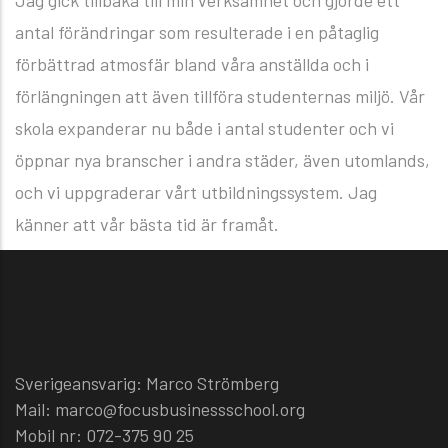
Jag gick tillbaka till min verksamhet och gjorde ett
antal förändringar som resulterade i en påtaglig
förbättrad atmosfär bland våra anställda och i
förlängningen att även tillföra studenternas miljö. Vår
skola expanderar nu både i antal studenter och vi
öppnar nya branscher i andra städer, även utomlands,
och vi uppgraderar vårt utbildningssystem. Jag
känner att vår bästa tid är framåt.
Sverigeansvarig: Marco Strömberg
Mail: marco@focusbusinessschool.org
Mobil nr: 072-375 90 25