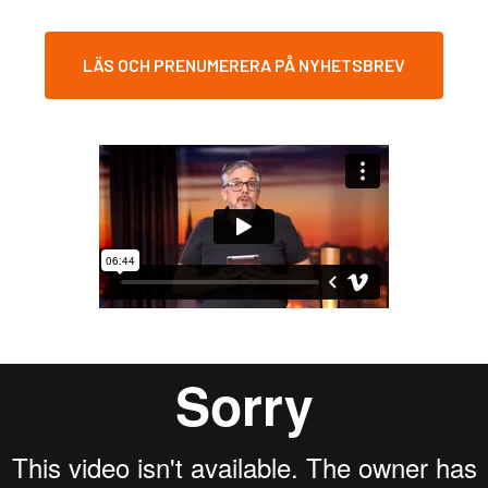
LÄS OCH PRENUMERERA PÅ NYHETSBREV