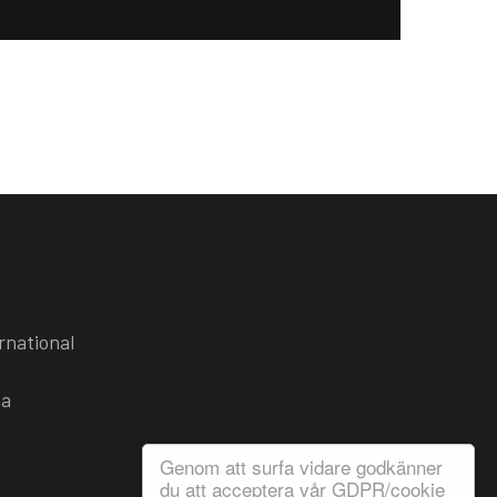
rnational
ba
Genom att surfa vidare godkänner
du att acceptera vår GDPR/cookie