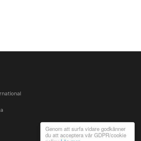
rnational
ba
Genom att surfa vidare godkänner
du att acceptera vår GDPR/cookie