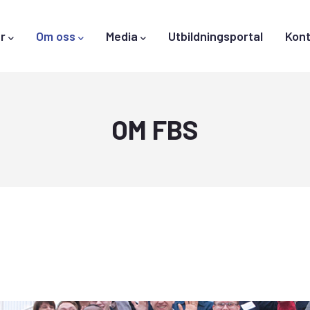
r
Om oss
Media
Utbildningsportal
Kont
OM FBS