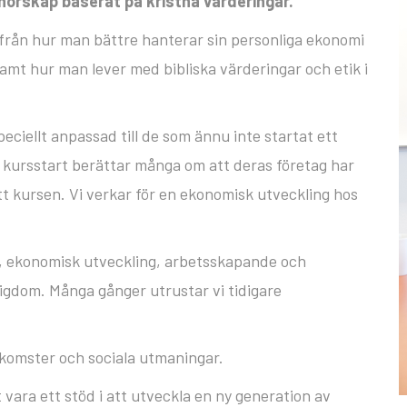
nörskap baserat på kristna värderingar.
 från hur man bättre hanterar sin personliga ekonomi
samt hur man lever med bibliska värderingar och etik i
eciellt anpassad till de som ännu inte startat ett
d kursstart berättar många om att deras företag har
tt kursen. Vi verkar för en ekonomisk utveckling hos
ing, ekonomisk utveckling, arbetsskapande och
igdom. Många gånger utrustar vi tidigare
inkomster och sociala utmaningar.
t vara ett stöd i att utveckla en ny generation av