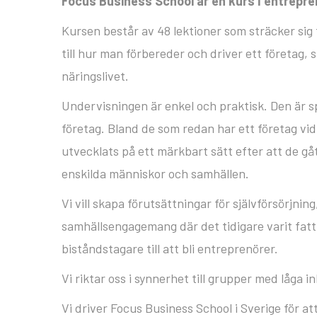
Focus Business School är en kurs I entrepre
Kursen består av 48 lektioner som sträcker sig
till hur man förbereder och driver ett företag, 
näringslivet.
Undervisningen är enkel och praktisk. Den är sp
företag. Bland de som redan har ett företag vi
utvecklats på ett märkbart sätt efter att de gå
enskilda människor och samhällen.
Vi vill skapa förutsättningar för självförsörjn
samhällsengagemang där det tidigare varit fatt
biståndstagare till att bli entreprenörer.
Vi riktar oss i synnerhet till grupper med låga 
Vi driver Focus Business School i Sverige för at